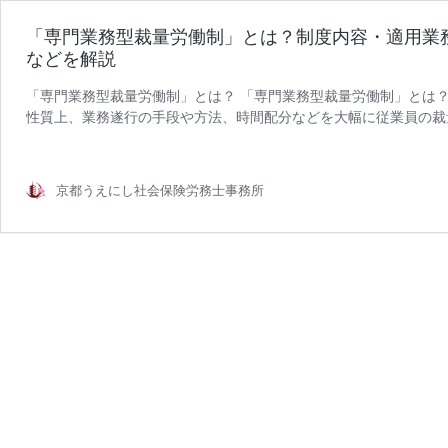
「専門業務型裁量労働制」とは？制度内容・適用業
などを解説
「専門業務型裁量労働制」とは？ 「専門業務型裁量労働制」とは？
性質上、業務遂行の手段や方法、時間配分などを大幅に従業員の裁
「専
労使の間であらかじめ定め …
続きを読む
門
業
京都うえにし社会保険労務士事務所
務
型
裁
量
労
働
制」
と
は？
制
度
内