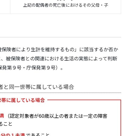
上記の配偶者の死亡後におけるその父母・子
被保険者により生計を維持するもの」に該当するか否か
と、被保険者との関連における生活の実態によって判断
保発第９号・庁保発第９号）。
者と同一世帯に属している場合
世帯に属している場合
未満
（認定対象者が60歳以上の者または一定の障害
ること
２分の１未満
であること