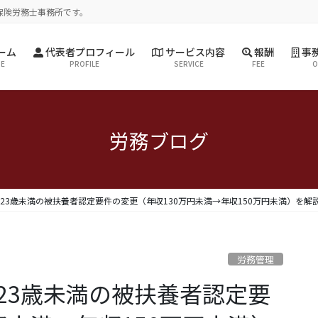
保険労務士事務所です。
ーム
代表者プロフィール
サービス内容
報酬
事務
E
PROFILE
SERVICE
FEE
O
労務ブログ
23歳未満の被扶養者認定要件の変更（年収130万円未満→年収150万円未満）を解説
労務管理
23歳未満の被扶養者認定要