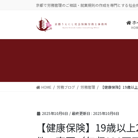
コ
ナ
京都で労務管理のご相談・就業規則の作成を専門とする社会
ン
ビ
テ
ゲ
ホ
ン
ー
HOM
ツ
シ
に
ョ
移
ン
動
に
移
動
HOME
労務ブログ
労務管理
【健康保険】19歳以上
2025年10月6日
/ 最終更新日 :
2025年10月6日
【健康保険】19歳以上