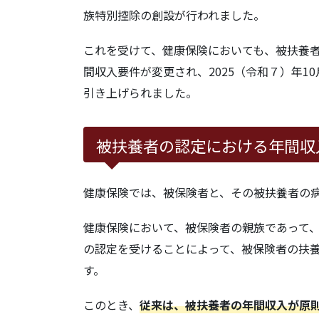
3.2.
【要件１】被扶養者の範囲
族特別控除の創設が行われました。
3.3.
【要件２】被扶養者の年間収
これを受けて、健康保険においても、被扶養者
間収入要件が変更され、2025（令和７）年10
3.3.1.
【同居】被扶養者の認定
引き上げられました。
3.3.2.
【別居】被扶養者の認定
合
被扶養者の認定における年間収
3.3.3.
「年間収入」とは
健康保険では、被保険者と、その被扶養者の
4.
年齢要件の判定（19歳以上23歳未
健康保険において、被保険者の親族であって
の認定を受けることによって、被保険者の扶
す。
このとき、
従来は、被扶養者の年間収入が原則