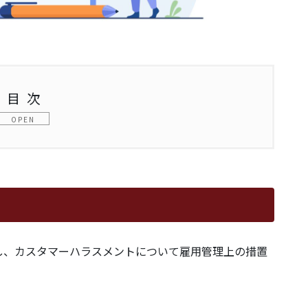
目次
め請求
７月１日決定
し、カスタマーハラスメントについて雇用管理上の措置
月15日判決
込み