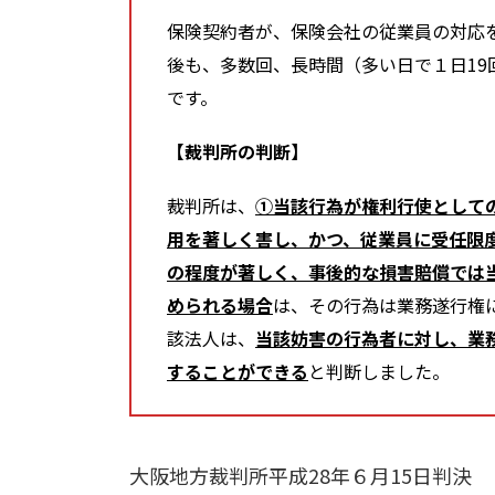
保険契約者が、保険会社の従業員の対応
後も、多数回、長時間（多い日で１日19
です。
【裁判所の判断】
裁判所は、
①当該行為が権利行使として
用を著しく害し、かつ、従業員に受任限
の程度が著しく、事後的な損害賠償では
められる場合
は、その行為は業務遂行権
該法人は、
当該妨害の行為者に対し、業
することができる
と判断しました。
大阪地方裁判所平成28年６月15日判決