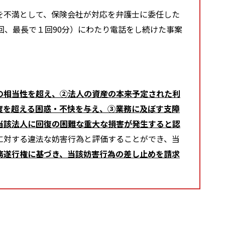
を不満として、保険会社が対応を弁護士に委任した
回、最長で１回90分）にわたり電話をし続けた事案
の相当性を超え、②法人の資産の本来予定された利
度を超える困惑・不快を与え、③業務に及ぼす支障
当該法人に回復の困難な重大な損害が発生すると認
に対する違法な妨害行為と評価することができ、当
務遂行権に基づき、当該妨害行為の差し止めを請求