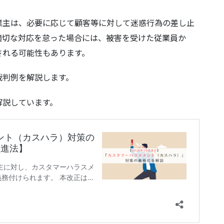
月14日判決
業主は、必要に応じて顧客等に対して迷惑行為の差し止
適切な対応を怠った場合には、被害を受けた従業員か
月25日判決
される可能性もあります。
例
裁判例を解説します。
年２月17日判決
解説しています。
月29日判決
月12日判決
題となった事案
1月13日判決
1月２日判決