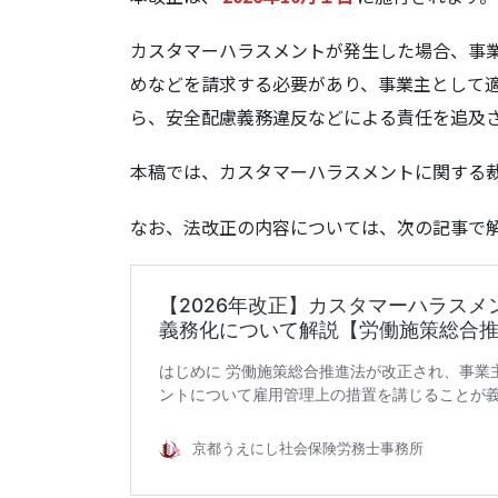
3.1.1.
横浜地方裁判所令和５年４
カスタマーハラスメントが発生した場合、事
めなどを請求する必要があり、事業主として
3.1.2.
東京地方裁判所令和３年２
ら、安全配慮義務違反などによる責任を追及
4.
取引停止処分等が問題とされた事
本稿では、カスタマーハラスメントに関する
4.1.1.
名古屋高等裁判所平成23
なお、法改正の内容については、次の記事で
4.1.2.
東京地方裁判所令和元年11
4.1.3.
東京地方裁判所令和４年１
5.
従業員に対する安全配慮義務が問
5.1.1.
甲府地方裁判所平成30年1
5.1.2.
東京地方裁判所平成30年1