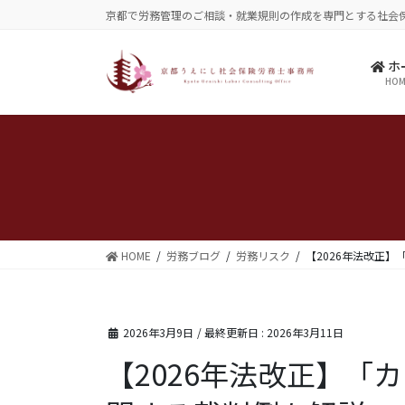
コ
ナ
京都で労務管理のご相談・就業規則の作成を専門とする社会
ン
ビ
テ
ゲ
ホ
ン
ー
HOM
ツ
シ
に
ョ
移
ン
動
に
移
動
HOME
労務ブログ
労務リスク
【2026年法改正
2026年3月9日
/ 最終更新日 :
2026年3月11日
【2026年法改正】「