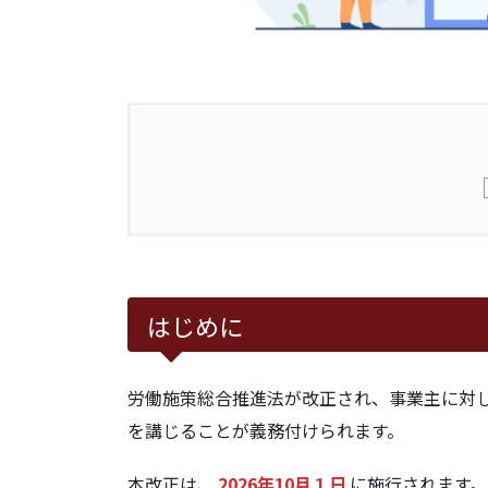
1.
はじめに
2.
顧客等の迷惑行為に対する差し止
はじめに
2.1.1.
東京高等裁判所平成20年
労働施策総合推進法が改正され、事業主に対
2.1.2.
大阪地方裁判所平成28年６
を講じることが義務付けられます。
3.
インターネット・ＳＮＳ上の書き
本改正は、
2026年10月１日
に施行されます。