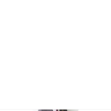
疾病・感染症による「就業制限
（就業禁止）」とは？法令（労
働安全衛生法・感染症予防法）
の内容と就業規則の規定例（記
載例）を解説
2023年2月13日
執筆者
社会保険労務士 上西賢佑