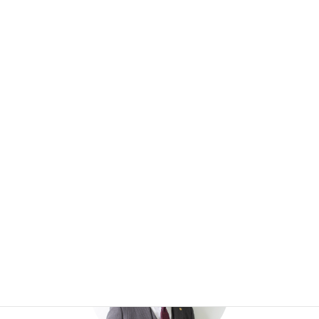
労災保険の「特別加入制度」と
は？対象者・加入要件・保険料
などを解説
2026年6月15日
執筆者
社会保険労務士 上西賢佑