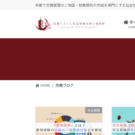
コ
ナ
京都で労務管理のご相談・就業規則の作成を専門とする社会
ン
ビ
テ
ゲ
ホ
ン
ー
HOM
ツ
シ
に
ョ
移
ン
動
に
移
動
HOME
労務ブログ
社会保険