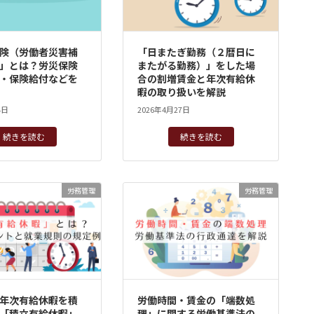
険（労働者災害補
「日またぎ勤務（２暦日に
」とは？労災保険
またがる勤務）」をした場
・保険給付などを
合の割増賃金と年次有給休
暇の取り扱いを解説
4日
2026年4月27日
続きを読む
続きを読む
労務管理
労務管理
年次有給休暇を積
労働時間・賃金の「端数処
「積立有給休暇」
理」に関する労働基準法の