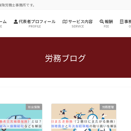
保険労務士事務所です。
ーム
代表者プロフィール
サービス内容
報酬
事務
E
PROFILE
SERVICE
FEE
O
労務ブログ
社会保険
労務管理