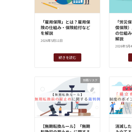
「雇用保険」とは？雇用保
「労災保
険の仕組み・保険給付など
償保険）
を解説
の仕組み
解説
2026年5月11日
2026年5月
続きを読む
労務リスク
【無期転換ルール】「無期
消滅した
転換前の雇止め」に関する
み立てる